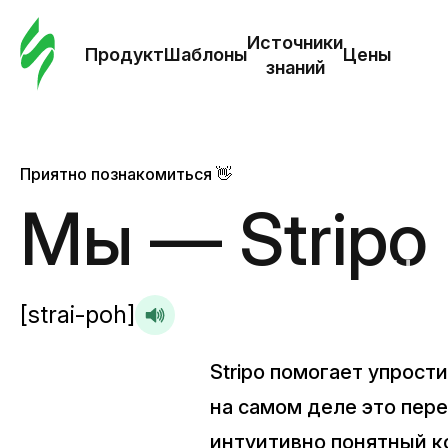
Зак
шаб
Источники
Продукт
Шаблоны
Цены
знаний
Ша
И
Приятно познакомиться 👋
з
Мы — Stripo
Це
[strai-poh]
Stripo помогает упрости
на самом деле это пере
интуитивно понятный к