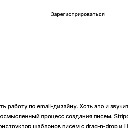
азать
лон
Зарегистрироваться
Де
блоны
сточники
наний
ны
ть работу по email-дизайну. Хоть это и звуч
осмысленный процесс создания писем. Stripo 
онструктор шаблонов писем с drag-n-drop и