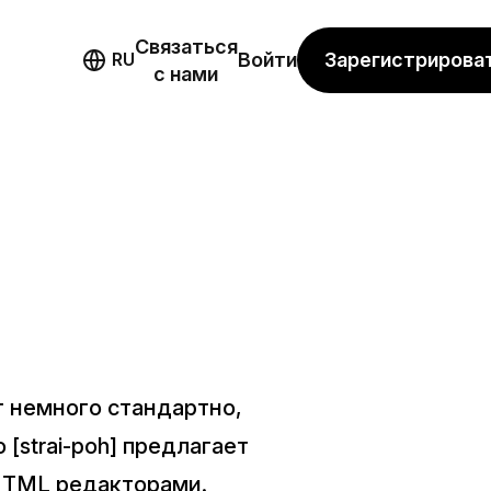
Связаться
мо
Зарегистрирова
RU
Войти
с нами
ит немного стандартно,
[strai-poh] предлагает
 HTML редакторами.