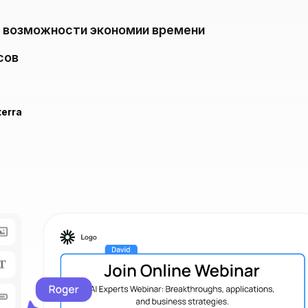
е возможности экономии времени
сов
erra