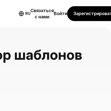
Связаться
мо
Зарегистрирова
RU
Войти
с нами
ор шаблонов