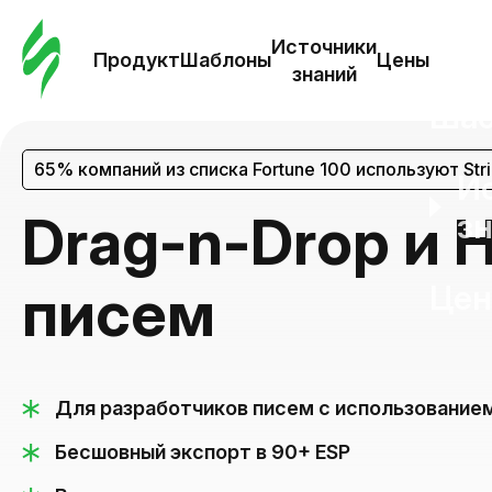
Зак
шаб
Источники
Продукт
Шаблоны
Цены
знаний
Ша
65% компаний из списка Fortune 100 используют Str
И
Drag-n-Drop и
з
писем
Це
Для разработчиков писем с использованием
Бесшовный экспорт в 90+ ESP