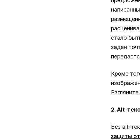
предложен
написанны
размещени
расценива
стало быт
задан поч
передастс
Кроме тог
изображен
Взгляните
2. Alt-тек
Без alt-т
защиты от