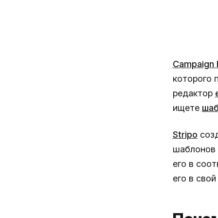
Campaign 
которого 
редактор
ищете
шаб
Stripo
созд
шаблонов 
его в соо
его в свой