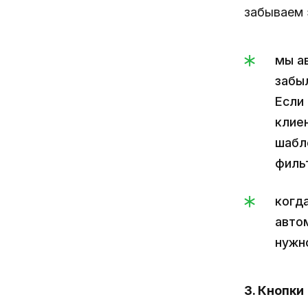
забываем 
мы а
забы
Если 
клиен
шабл
филь
когда
автом
нужн
3. Кнопки