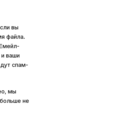
сли вы
мя файла.
 Емейл-
 и ваши
дут спам-
eo, мы
 больше не