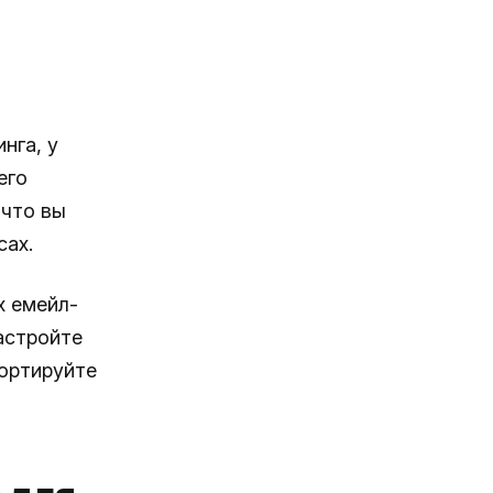
нга, у
его
 что вы
сах.
х емейл-
астройте
портируйте