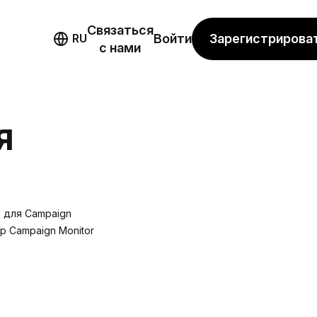
Связаться
мо
Зарегистрирова
RU
Войти
с нами
Я
 для Campaign
р Campaign Monitor