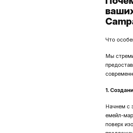
Почем
ваших
Campa
Что особе
Мы стреми
предостав
современн
1. Создан
Начнем с 
емейл-мар
поверх из