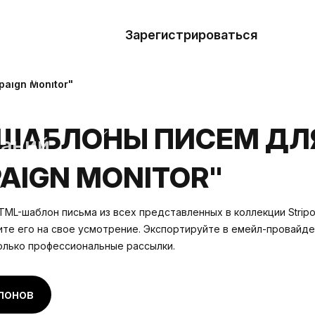
азать
лон
Зарегистрироваться
Де
блоны
aign Monitor"
сточники
ШАБЛОНЫ ПИСЕМ ДЛ
наний
AIGN MONITOR"
ны
ML-шаблон письма из всех представленных в коллекции Stripo
ите его на свое усмотрение. Экспортируйте в емейл-провайде
олько профессиональные рассылки.
лонов