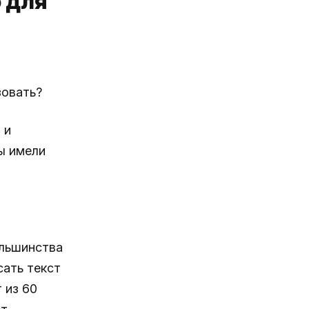
o для
зовать?
 и
ы имели
льшинства
сать текст
 из 60