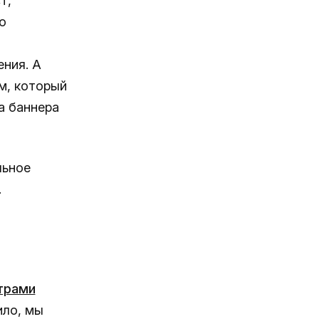
т,
о
ния. А
м, который
а баннера
льное
.
трами
ило, мы