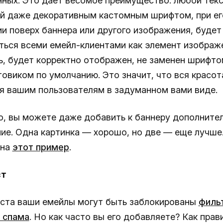
ных. Это дает весомое преимущество: любой текс
й даже декоративным кастомным шрифтом, при ег
и поверх баннера или другого изображения, будет
ться всеми емейл-клиентами как элемент изображе
ь, будет корректно отображен, не заменен шрифто
товиком по умолчанию. Это значит, что вся красот
я вашим пользователям в задуманном вами виде.
о, вы можете даже добавить к баннеру дополните
ие. Одна картинка — хорошо, но две — еще лучше
 на
этот пример
.
ст
екста ваши емейлы могут быть заблокированы
филь
 спама
. Но как часто вы его добавляете? Как прав