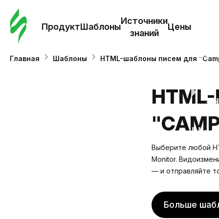
Зак
шаб
Источники
Продукт
Шаблоны
Цены
знаний
Ша
Главная
Шаблоны
HTML-шаблоны писем для "Camp
И
HTML-
з
"CAMP
Це
Выберите любой HT
Monitor. Видоизмен
— и отправляйте т
Больше шаб