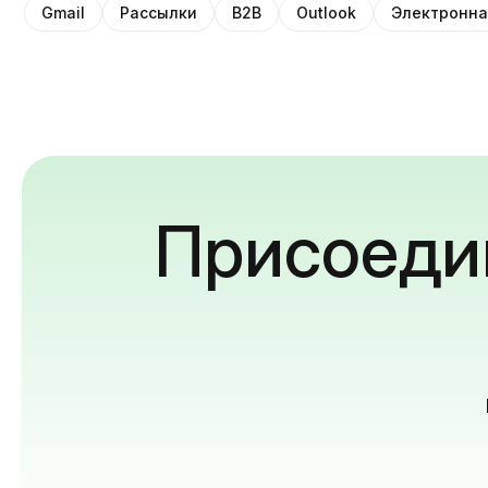
Gmail
Рассылки
B2B
Outlook
Электронна
Присоедин