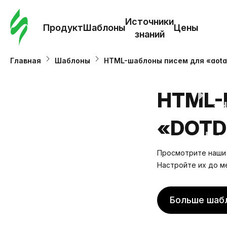
Зак
шаб
Источники
Продукт
Шаблоны
Цены
знаний
Ша
Главная
Шаблоны
HTML-шаблоны писем для «dotdi
И
HTML-
з
«DOTD
Це
Просмотрите наши 
Настройте их до м
Больше шаб