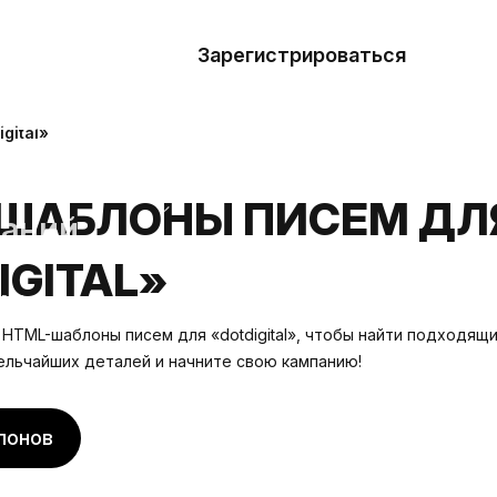
азать
лон
Зарегистрироваться
Де
блоны
gital»
сточники
ШАБЛОНЫ ПИСЕМ ДЛ
наний
IGITAL»
ны
HTML-шаблоны писем для «dotdigital», чтобы найти подходящи
ельчайших деталей и начните свою кампанию!
лонов