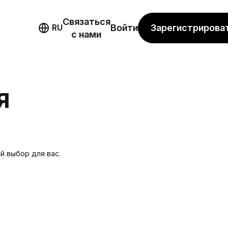
Связаться
мо
Зарегистрирова
RU
Войти
с нами
Я
й выбор для вас.