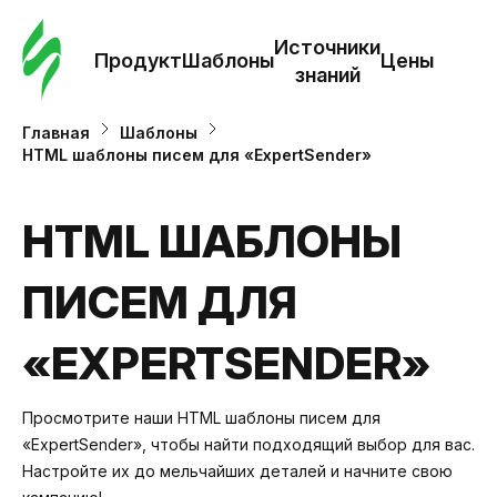
Зак
шаб
Источники
Продукт
Шаблоны
Цены
знаний
Ша
Главная
Шаблоны
HTML шаблоны писем для «ExpertSender»
И
з
HTML ШАБЛОНЫ
ПИСЕМ ДЛЯ
Це
«EXPERTSENDER»
Просмотрите наши HTML шаблоны писем для
«ExpertSender», чтобы найти подходящий выбор для вас.
Настройте их до мельчайших деталей и начните свою