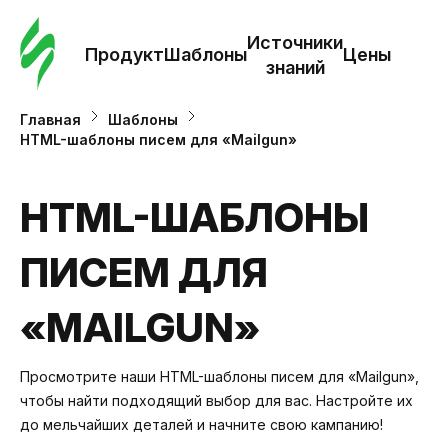
Зак
шаб
Источники
Продукт
Шаблоны
Цены
знаний
Ша
Главная
Шаблоны
HTML-шаблоны писем для «Mailgun»
И
з
HTML-ШАБЛОНЫ
ПИСЕМ ДЛЯ
Це
«MAILGUN»
Просмотрите наши HTML-шаблоны писем для «Mailgun»,
чтобы найти подходящий выбор для вас. Настройте их
до мельчайших деталей и начните свою кампанию!