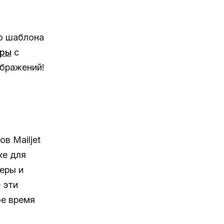
о шаблона
еры
с
ображений!
в Mailjet
ке для
еры и
 эти
ое время