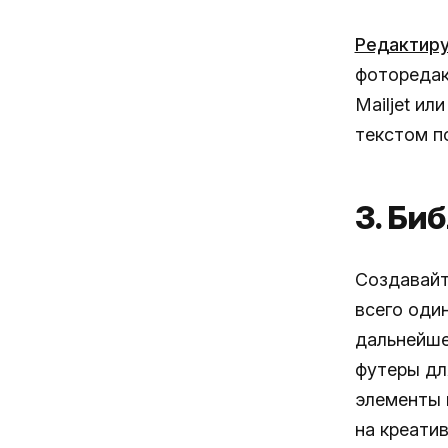
Редактиру
фоторедак
Mailjet и
текстом п
3. Би
Создавайт
всего один
дальнейше
футеры дл
элементы 
на креатив