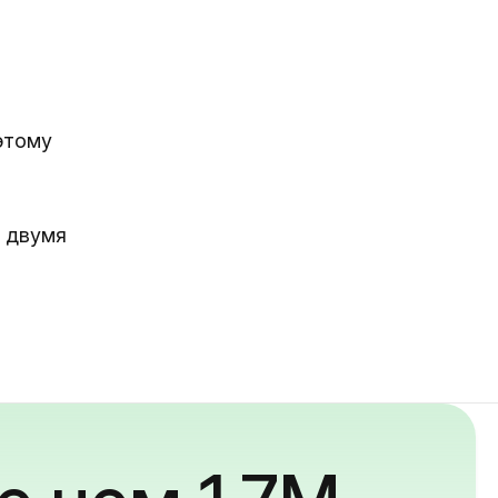
оэтому
о двумя