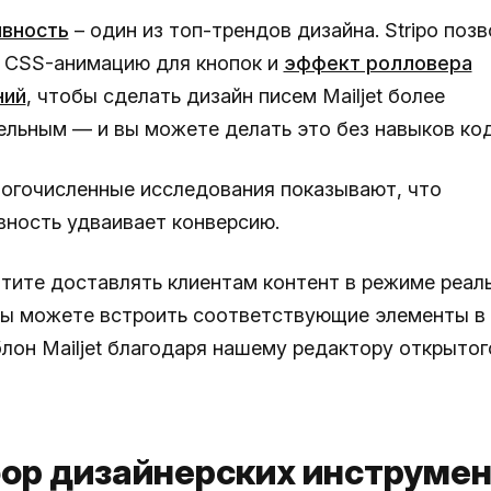
ивность
– один из топ-трендов дизайна. Stripo поз
 CSS-анимацию для кнопок и
эффект ролловера
ний
, чтобы сделать дизайн писем Mailjet более
ельным — и вы можете делать это без навыков ко
ногочисленные исследования показывают, что
вность удваивает конверсию.
отите доставлять клиентам контент в режиме реал
вы можете встроить соответствующие элементы в
он Mailjet благодаря нашему редактору открыто
бор дизайнерских инструме