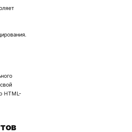
воляет
дирования.
ьного
 свой
го HTML-
нтов