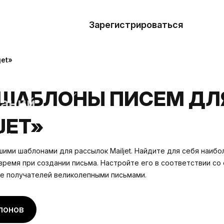
азать
лон
Зарегистрироваться
Де
блоны
et»
сточники
ШАБЛОНЫ ПИСЕМ ДЛ
наний
JET»
ны
шими шаблонами для рассылок Mailjet. Найдите для себя наиб
время при создании письма. Настройте его в соответствии со
е получателей великолепными письмами.
лонов