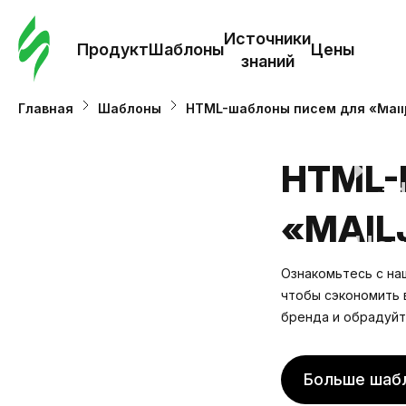
Зак
шаб
Источники
Продукт
Шаблоны
Цены
знаний
Ша
Главная
Шаблоны
HTML-шаблоны писем для «Mailj
И
HTML-
з
«MAIL
Це
Ознакомьтесь с на
чтобы сэкономить 
бренда и обрадуйт
Больше шаб