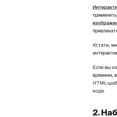
Интеракт
применять
изображе
привлекат
Кстати, м
интеракти
Если вы х
времени, 
HTML-шабл
кода.
2. На