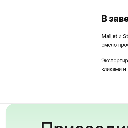
В зав
Mailjet и 
смело про
Экспортир
кликами и