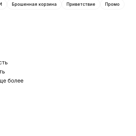
И
Брошенная корзина
Приветствие
Промо
сть
ть
еще более
е