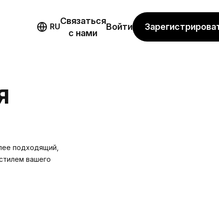
Связаться
мо
Зарегистрирова
RU
Войти
с нами
Я
олее подходящий,
 стилем вашего