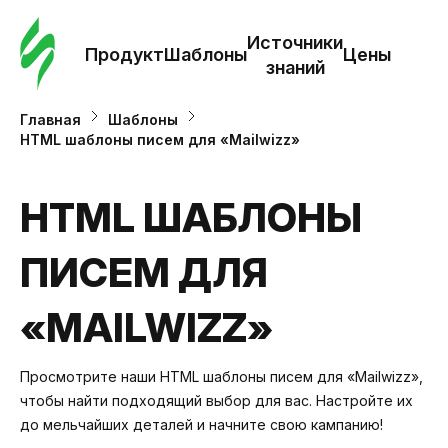
Зак
шаб
Источники
Продукт
Шаблоны
Цены
знаний
Ша
Главная
Шаблоны
HTML шаблоны писем для «Mailwizz»
И
з
HTML ШАБЛОНЫ
ПИСЕМ ДЛЯ
Це
«MAILWIZZ»
Просмотрите наши HTML шаблоны писем для «Mailwizz»,
чтобы найти подходящий выбор для вас. Настройте их
до мельчайших деталей и начните свою кампанию!