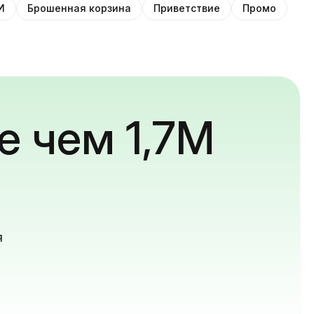
И
Брошенная корзина
Приветствие
Промо
е чем 1,7M
й
я