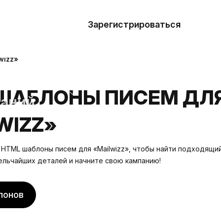
азать
лон
Зарегистрироваться
Де
блоны
wizz»
сточники
ШАБЛОНЫ ПИСЕМ ДЛ
наний
WIZZ»
ны
HTML шаблоны писем для «Mailwizz», чтобы найти подходящий
ельчайших деталей и начните свою кампанию!
лонов