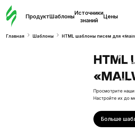
Зак
шаб
Источники
Продукт
Шаблоны
Цены
знаний
Ша
Главная
Шаблоны
HTML шаблоны писем для «Mail
И
HTML 
з
«MAIL
Це
Просмотрите наши 
Настройте их до м
Больше шаб