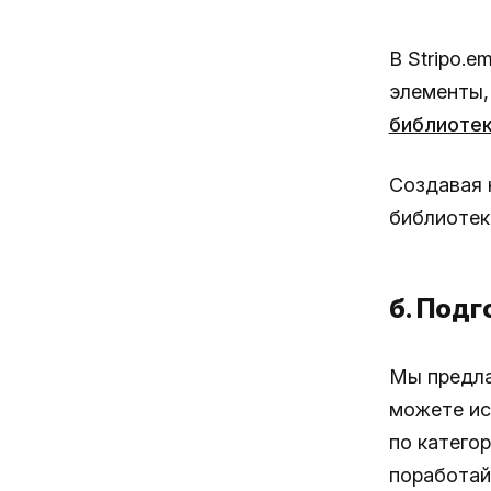
В Stripo.
элементы,
библиотек
Создавая 
библиотеки
б. Под
Мы предл
можете ис
по катего
поработайт