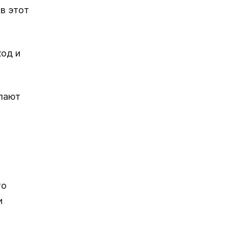
в этот
од и
елают
то
и