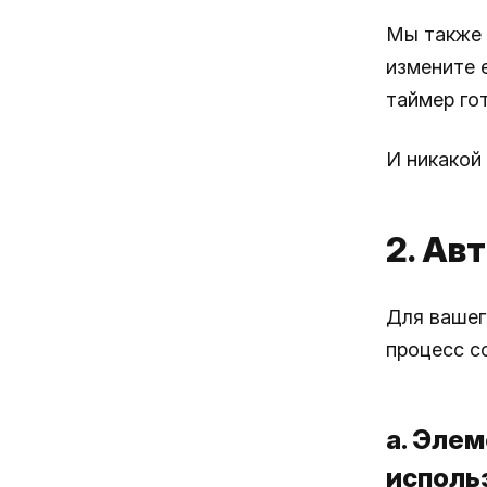
Мы также 
измените 
таймер гот
И никакой
2. Ав
Для вашег
процесс с
а. Эле
исполь