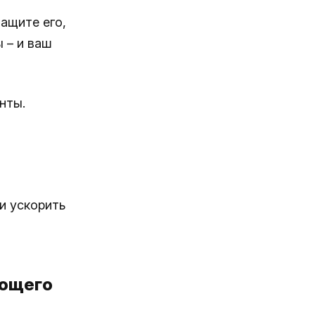
тащите его,
 – и ваш
нты.
и ускорить
ующего