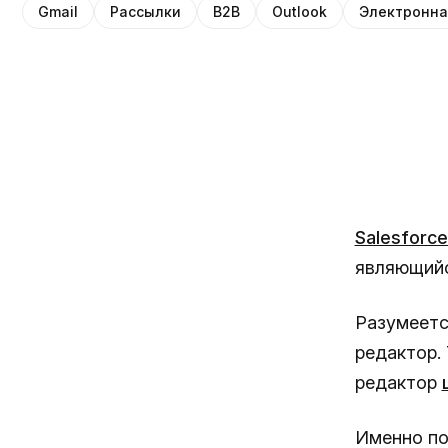
Gmail
Рассылки
B2B
Outlook
Электронна
Salesforce
являющийс
Разумеетс
редактор.
редактор
Именно поэ