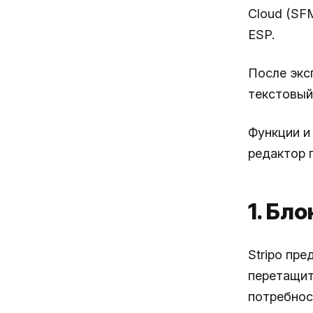
Cloud (SF
ESP.
После экс
текстовый 
Функции и
редактор 
1. Бл
Stripo пр
перетащит
потребнос