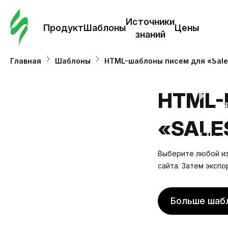
Зак
шаб
Источники
Продукт
Шаблоны
Цены
знаний
Ша
Главная
Шаблоны
HTML-шаблоны писем для «Sales
И
HTML-
з
«SALE
Це
Выберите любой из 
сайта. Затем экспо
Больше шаб