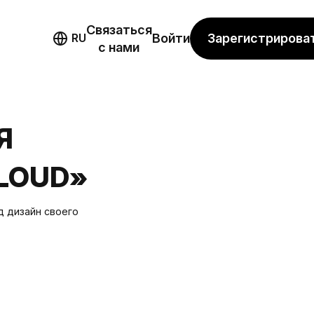
Связаться
мо
Зарегистрирова
RU
Войти
с нами
Я
LOUD»
д дизайн своего