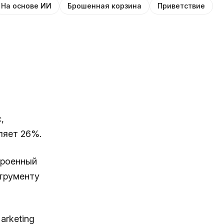
На основе ИИ
Брошенная корзина
Приветствие
,
ляет 26%.
троенный
струменту
arketing