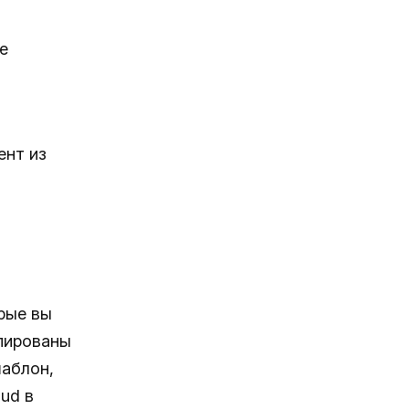
е
ент из
орые вы
пированы
шаблон,
ud в