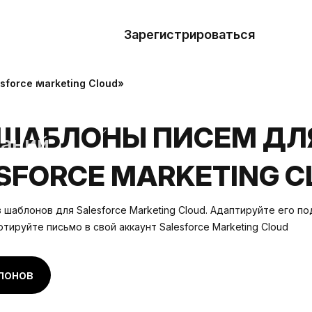
азать
лон
Зарегистрироваться
Де
блоны
force Marketing Cloud»
сточники
ШАБЛОНЫ ПИСЕМ ДЛ
наний
SFORCE MARKETING C
ны
шаблонов для Salesforce Marketing Cloud. Адаптируйте его по
ртируйте письмо в свой аккаунт Salesforce Marketing Cloud
лонов