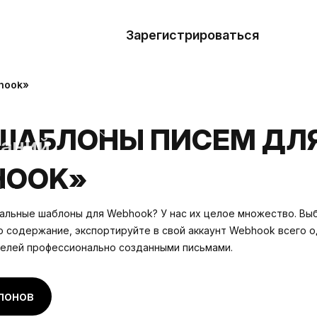
азать
лон
Зарегистрироваться
Де
блоны
hook»
сточники
ШАБЛОНЫ ПИСЕМ ДЛ
наний
HOOK»
ны
льные шаблоны для Webhook? У нас их целое множество. Вы
о содержание, экспортируйте в свой аккаунт Webhook всего о
елей профессионально созданными письмами.
лонов