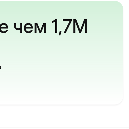
е чем 1,7M
й
я