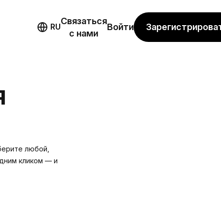
Связаться
мо
Зарегистрирова
RU
Войти
с нами
Я
берите любой,
дним кликом — и