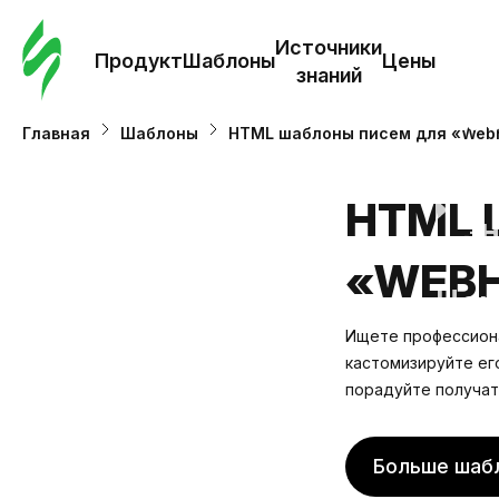
Зак
шаб
Источники
Продукт
Шаблоны
Цены
знаний
Ша
Главная
Шаблоны
HTML шаблоны писем для «Web
И
HTML 
з
«WEB
Це
Ищете профессиона
кастомизируйте ег
порадуйте получат
Больше шаб