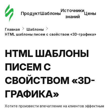
Зак
шаб
Источники
Продукт
Шаблоны
Цены
знаний
Ша
Главная
Шаблоны
HTML шаблоны писем с свойством «3D-графика»
И
з
HTML ШАБЛОНЫ
ПИСЕМ С
Це
СВОЙСТВОМ «3D-
ГРАФИКА»
Хотите произвести впечатление на клиентов эффектным