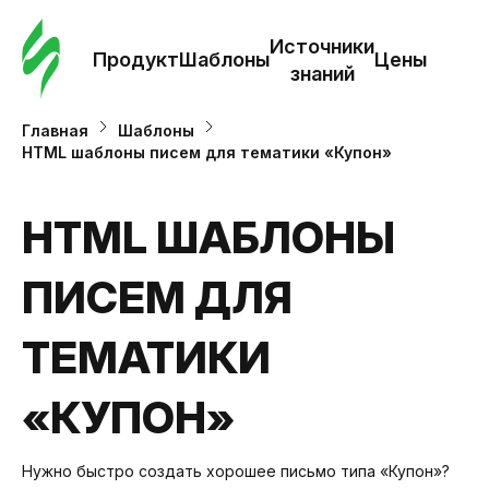
Зак
шаб
Источники
Продукт
Шаблоны
Цены
знаний
Ша
Главная
Шаблоны
HTML шаблоны писем для тематики «Купон»
И
з
HTML ШАБЛОНЫ
ПИСЕМ ДЛЯ
Це
ТЕМАТИКИ
«КУПОН»
Нужно быстро создать хорошее письмо типа «Купон»?