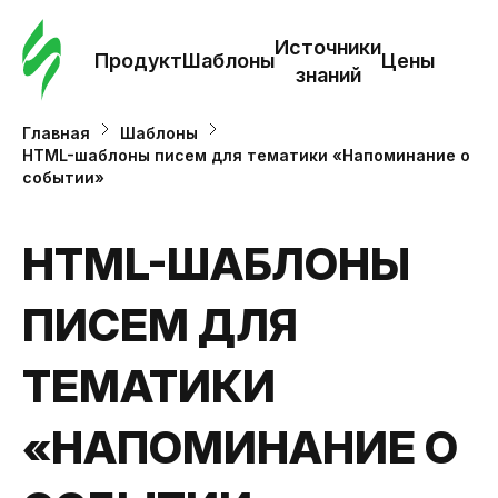
Зак
шаб
Источники
Продукт
Шаблоны
Цены
знаний
Ша
Главная
Шаблоны
HTML-шаблоны писем для тематики «Напоминание о
событии»
И
з
HTML-ШАБЛОНЫ
Це
ПИСЕМ ДЛЯ
ТЕМАТИКИ
«НАПОМИНАНИЕ О