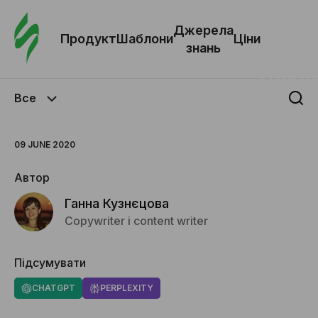
Замо
шабл
Джерела
Продукт
Шаблони
Ціни
знань
Шабл
Все
Дж
зна
09 JUNE 2020
Автор
Ціни
Ганна Кузнєцова
Copywriter і content writer
Підсумувати
CHATGPT
PERPLEXITY