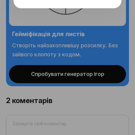
Гейміфікація для листів
Створіть найзахопливішу розсилку. Без
зайвого клопоту з кодом.
Спробувати генератор ігор
2
коментарів