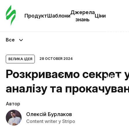
Замо
шабл
Джерела
Продукт
Шаблони
Ціни
знань
Шабл
Все
Дж
зна
28 OCTOBER 2024
ВЕЛИКА ІДЕЯ
Розкриваємо секрет у
Ціни
аналізу та прокачува
Автор
Олексій Бурлаков
Content writer у Stripo