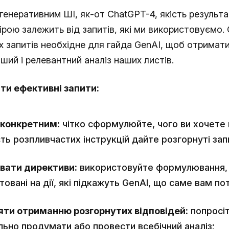
 генеративним ШІ, як-от ChatGPT-4, якість результа
рою залежить від запитів, які ми використовуємо.
х запитів необхідне для гайда GenAI, щоб отримат
ший і релевантний аналіз наших листів.
ти ефективні запити:
 конкретним:
чітко сформулюйте, чого ви хочете в
ть розпливчастих інструкцій дайте розгорнуті зап
вати директиви:
використовуйте формулювання,
товані на дії, які підкажуть GenAI, що саме вам по
яти отриманню розгорнутих відповідей:
попросіт
ьно продумати або провести всебічний аналіз;