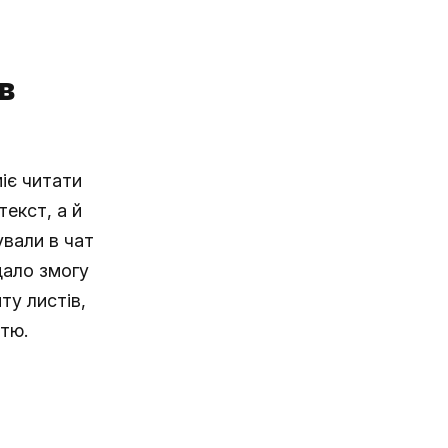
в
іє читати
текст, а й
ували в чат
дало змогу
ту листів,
тю.