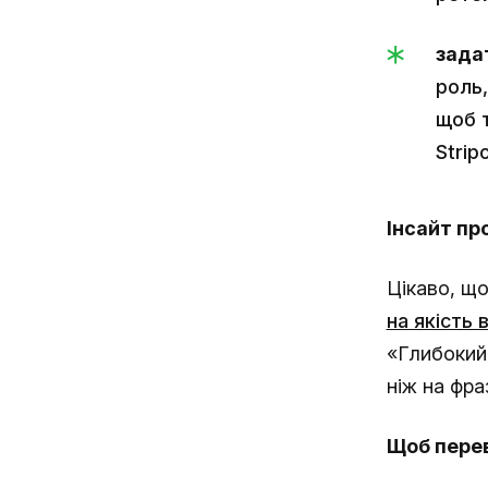
зада
роль,
щоб т
Strip
Інсайт пр
Цікаво, щ
на якість в
«Глибокий 
ніж на фра
Щоб перев