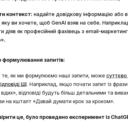
ти контекст:
надайте довідкову інформацію або в
 яку ви хочете, щоб GenAI взяв на себе. Наприклад
и діяв як професійний фахівець з email-маркетинг
o».
о формулювання запитів:
о те, як ми формулюємо наші запити, може
суттєво
ідповіді ШІ
. Наприклад, якщо почати запит із фрази
вдих», відповіді будуть більш детальними та вива
зи на кшталт «Давай думати крок за кроком».
ірити це, було проведено експеримент із ChatG