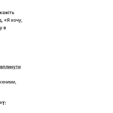
кажіть
, «Я хочу,
у в
 вплинути
женими,
PT: