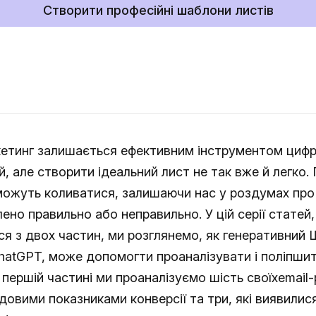
Створити професійні шаблони листів
кетинг залишається ефективним інструментом циф
й, але створити ідеальний лист не так вже й легко.
 можуть коливатися, залишаючи нас у роздумах про
ено правильно або неправильно. У цій серії статей
я з двох частин, ми розглянемо, як генеративний Ш
hatGPT, може допомогти проаналізувати і поліпшит
У першій частині ми проаналізуємо шість своїхemail
довими показниками конверсії та три, які виявилис