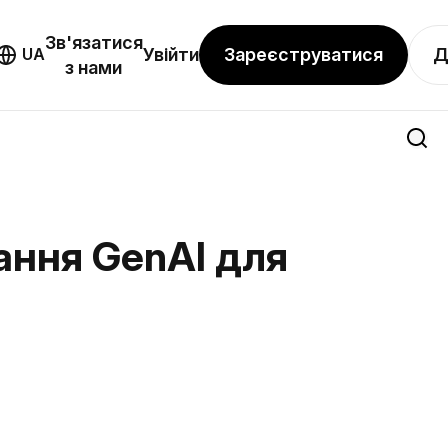
Зв'язатися
Зареєструватися
Д
UA
Увійти
з нами
вання GenAI для