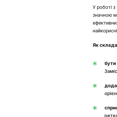
У роботі з
значною мі
ефективни
найкорисні
Як склада
бути
Заміс
дода
орієн
спри
ретел