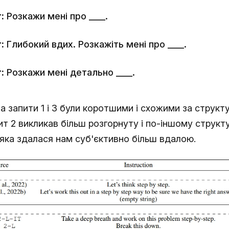
:
Розкажи мені про ____.
:
Глибокий вдих. Розкажіть мені про ____.
:
Розкажи мені детально ____.
на запити 1 і 3 були коротшими і схожими за структ
т 2 викликав більш розгорнуту і по-іншому структ
 яка здалася нам суб'єктивно більш вдалою.