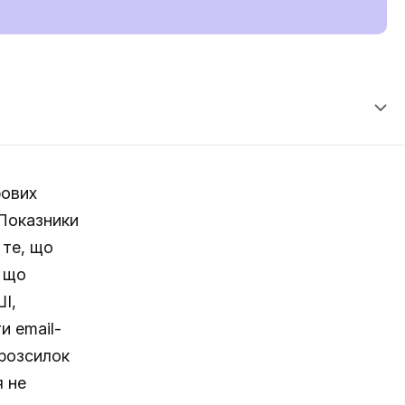
рових
 Показники
 те, що
, що
І,
и email-
-розсилок
я не