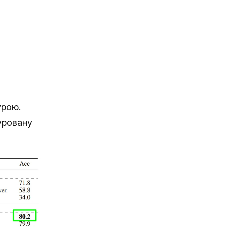
урою.
уровану