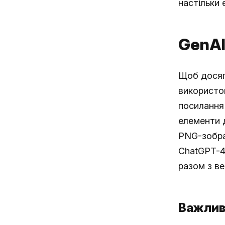
настільки 
GenAI
Щоб досягт
використо
посилання 
елементи д
PNG-зображ
ChatGPT-4o
разом з ве
Важлив