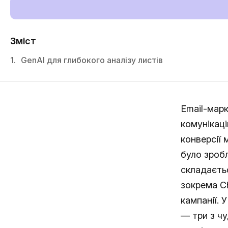
Зміст
1.
GenAI для глибокого аналізу листів
Email-мар
комунікаці
конверсії
було зробл
складаєтьс
зокрема C
кампанії. 
— три з чу