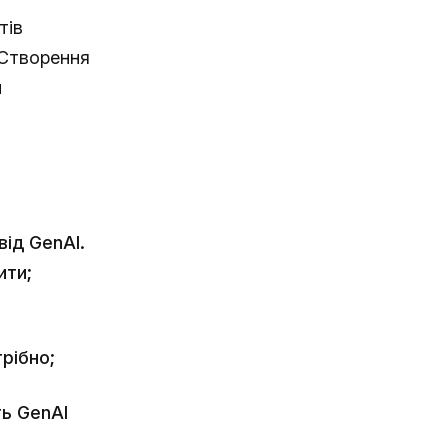
тів
 Створення
и
ід GenAI.
ити;
трібно;
ь GenAI