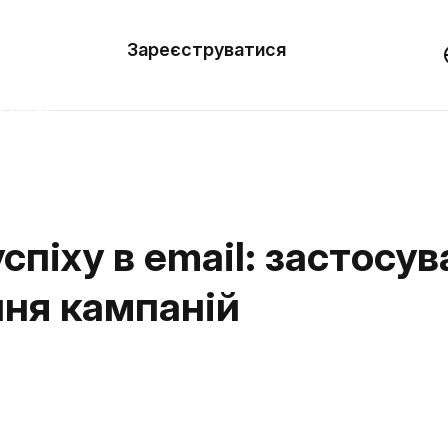
вити
он
Зареєструватися
Демо
они
ерела
нь
спіху в email: застосу
ння кампаній