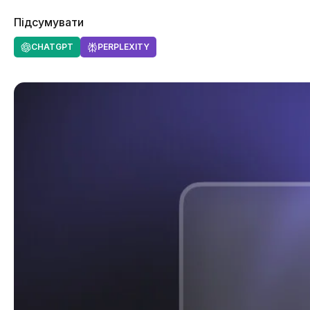
Підсумувати
CHATGPT
PERPLEXITY