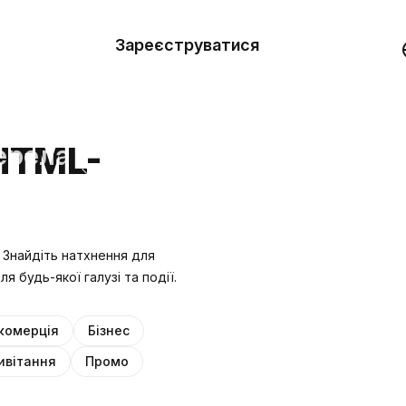
вити
он
Зареєструватися
Демо
они
ерела
HTML-
нь
. Знайдіть натхнення для
 будь-якої галузі та події.
комерція
Бізнес
ивітання
Промо