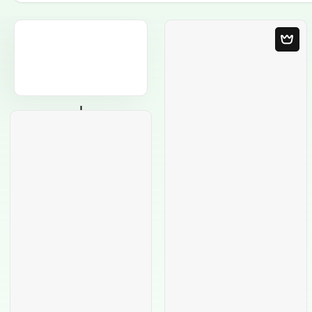
Порожній
шаблон