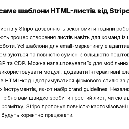
 саме шаблони HTML-листів від Strip
истів у Stripo дозволяють зекономити години робо
ть процес створення листів навіть для команд із 
оботи. Усі шаблони для email-маркетингу є адапти
омізуються та повністю сумісні з більшістю пошто
ESP та CDP. Можна налаштовувати їх для мобільних
використовувати модулі, додавати інтерактивні ел
 в HTML-код і дотримуватися фірмового стилю за
 інструментів, як-от набір brand guidelines. Незал
отрібно вам швидко зробити простий лист, чи скла
розмітку, Stripo пропонує повністю кастомізовані
и будуть коректно працювати.