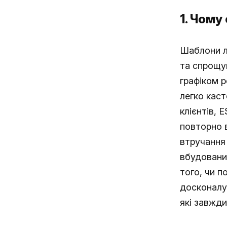
1. Чому
Шаблони л
та спрощую
графіком р
легко каст
клієнтів, 
повторно 
втручання
вбудованих
того, чи п
досконалу 
які завжд