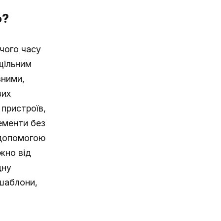
o?
чого часу
щільним
вними,
вих
 пристроїв,
ементи без
 допомогою
ежно від
дну
 шаблони,