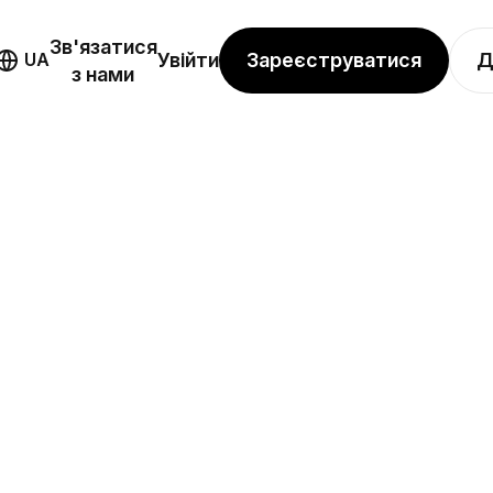
Зв'язатися
Зареєструватися
Д
UA
Увійти
з нами