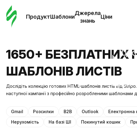
Замо
шабл
Джерела
Продукт
Шаблони
Ціни
знань
Шабл
Дж
1650+ БЕЗПЛАТНИХ 
зна
ШАБЛОНІВ ЛИСТІВ
Ціни
Дослідіть колекцію готових HTML-шаблонів листів від Stripo
наступної кампанії з професійно розробленими шаблонами для
Gmail
Розсилки
B2B
Outlook
Електронна 
Нерухомість
На базі ШІ
Покинутий кошик
Пр