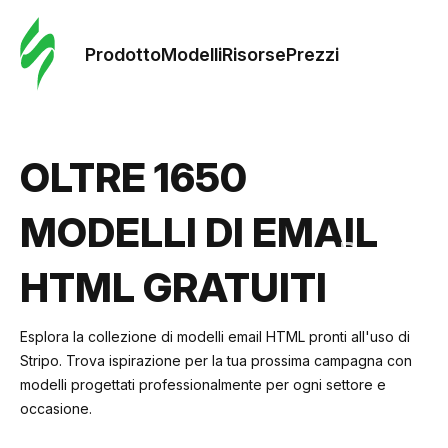
Ordine 
modelli
Prodotto
Modelli
Risorse
Prezzi
Modelli
OLTRE 1650
Riso
MODELLI DI EMAIL
Prezzi
HTML GRATUITI
Esplora la collezione di modelli email HTML pronti all'uso di
Stripo. Trova ispirazione per la tua prossima campagna con
modelli progettati professionalmente per ogni settore e
occasione.