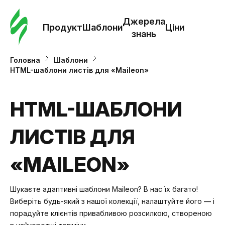
Замо
шабл
Джерела
Продукт
Шаблони
Ціни
знань
Шабл
Головна
Шаблони
HTML-шаблони листів для «Maileon»
Дж
зна
HTML-ШАБЛОНИ
ЛИСТІВ ДЛЯ
Ціни
«MAILEON»
Шукаєте адаптивні шаблони Maileon? В нас їх багато!
Виберіть будь-який з нашої колекції, налаштуйте його — і
порадуйте клієнтів привабливою розсилкою, створеною