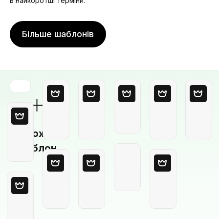
в найкоротші терміни.
Більше шаблонів
Порожній
шаблон