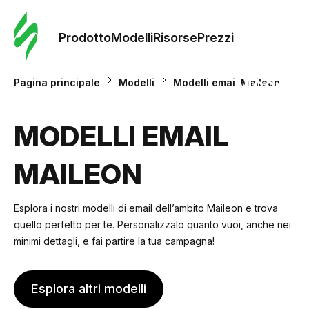
Ordine 
modelli
Prodotto
Modelli
Risorse
Prezzi
Modelli
Pagina principale
Modelli
Modelli email Maileon
Riso
MODELLI EMAIL
MAILEON
Prezzi
Esplora i nostri modelli di email dell’ambito Maileon e trova
quello perfetto per te. Personalizzalo quanto vuoi, anche nei
minimi dettagli, e fai partire la tua campagna!
Esplora altri modelli