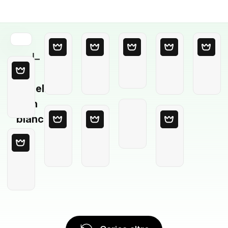
Modello
in
bianco