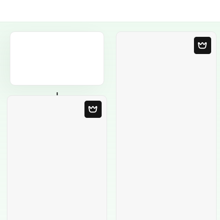
Порожній
шаблон