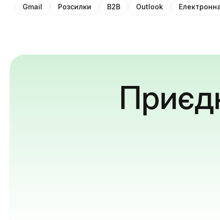
Gmail
Розсилки
B2B
Outlook
Електронна
Приєдн