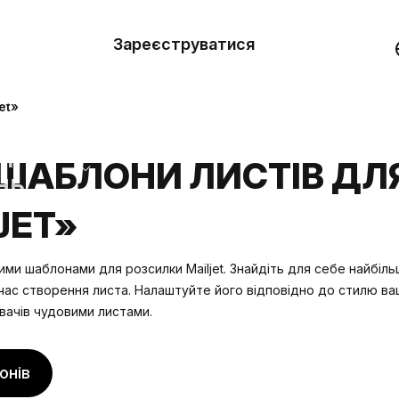
вити
он
Зареєструватися
Демо
они
et»
ерела
ШАБЛОНИ ЛИСТІВ ДЛ
нь
JET»
ми шаблонами для розсилки Mailjet. Знайдіть для себе найбіл
час створення листа. Налаштуйте його відповідно до стилю ва
ачів чудовими листами.
онів