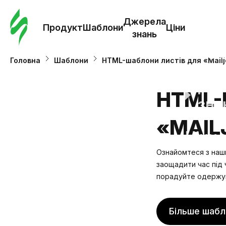
Замо
шабл
Джерела
Продукт
Шаблони
Ціни
знань
Шабл
Головна
Шаблони
HTML-шаблони листів для «Mailj
Дж
HTML-
зна
«MAIL
Ціни
Ознайомтеся з наши
заощадити час під 
порадуйте одержув
Більше шабл