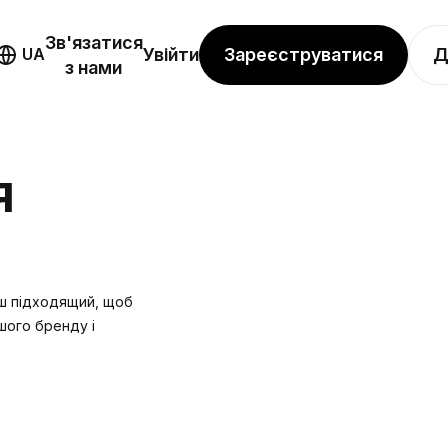
Зв'язатися
Зареєструватися
Д
UA
Увійти
з нами
Я
ьш підходящий, щоб
шого бренду і