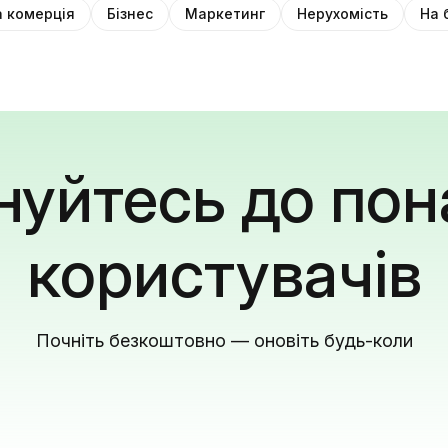
 комерція
Бізнес
Маркетинг
Нерухомість
На 
уйтесь до пон
користувачів
Почніть безкоштовно — оновіть будь-коли