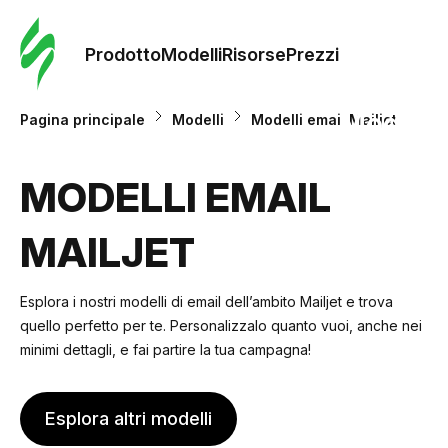
Ordine 
modelli
Prodotto
Modelli
Risorse
Prezzi
Modelli
Pagina principale
Modelli
Modelli email Mailjet
Riso
MODELLI EMAIL
MAILJET
Prezzi
Esplora i nostri modelli di email dell’ambito Mailjet e trova
quello perfetto per te. Personalizzalo quanto vuoi, anche nei
minimi dettagli, e fai partire la tua campagna!
Esplora altri modelli