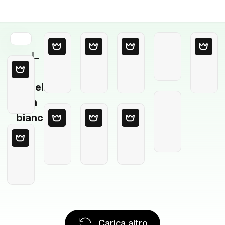
Modello
in
bianco
Carica altro