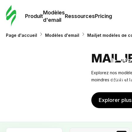
Modè
com
Modèles
Produit
Ressources
Pricing
d'email
Modè
Page d'accueil
Modèles d'email
Mailjet modèles de co
d'em
MAILJ
Re
Explorez nos modèles
Prici
moindres détails et 
Explorer plu