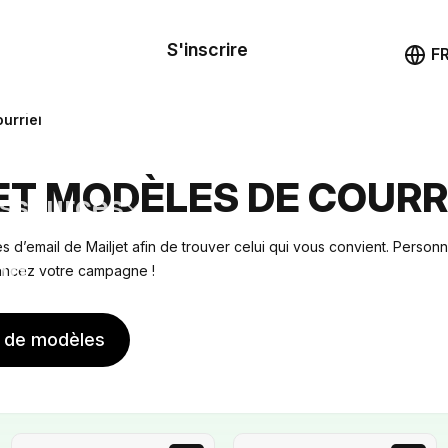
le de
mande
S'inscrire
Démo
F
les
urriel
ail
ET MODÈLES DE COURR
ssources
 d’email de Mailjet afin de trouver celui qui vous convient. Personn
ng
lancez votre campagne !
s de modèles