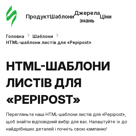
Замо
шабл
Джерела
Продукт
Шаблони
Ціни
знань
Шабл
Головна
Шаблони
HTML-шаблони листів для «Pepipost»
Дж
зна
HTML-ШАБЛОНИ
ЛИСТІВ ДЛЯ
Ціни
«PEPIPOST»
Перегляньте наші HTML-шаблони листів для «Pepipost»,
щоб знайти відповідний вибір для вас. Налаштуйте їх до
найдрібніших деталей і почніть свою кампанію!