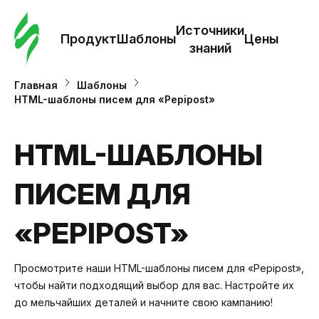
Зак
шаб
Источники
Продукт
Шаблоны
Цены
знаний
Ша
Главная
Шаблоны
HTML-шаблоны писем для «Pepipost»
И
з
HTML-ШАБЛОНЫ
ПИСЕМ ДЛЯ
Це
«PEPIPOST»
Просмотрите наши HTML-шаблоны писем для «Pepipost»,
чтобы найти подходящий выбор для вас. Настройте их
до мельчайших деталей и начните свою кампанию!