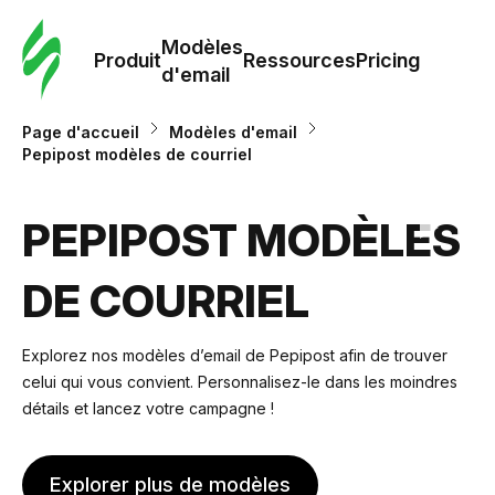
Modè
com
Modèles
Produit
Ressources
Pricing
d'email
Modè
Page d'accueil
Modèles d'email
d'em
Pepipost modèles de courriel
Re
PEPIPOST MODÈLES
DE COURRIEL
Prici
Explorez nos modèles d’email de Pepipost afin de trouver
celui qui vous convient. Personnalisez-le dans les moindres
détails et lancez votre campagne !
Explorer plus de modèles