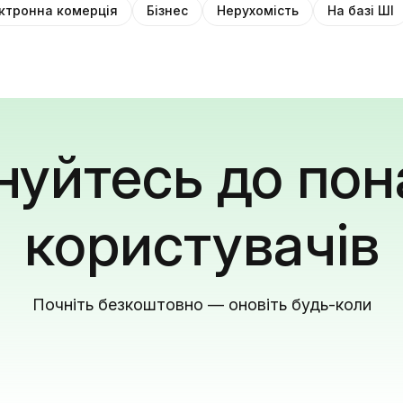
ктронна комерція
Бізнес
Нерухомість
На базі ШІ
уйтесь до пон
користувачів
Почніть безкоштовно — оновіть будь-коли