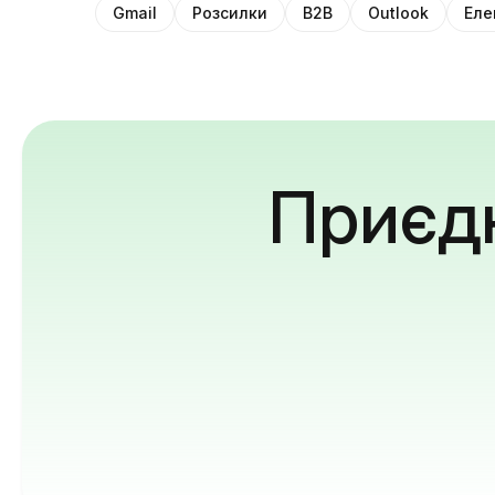
Gmail
Розсилки
B2B
Outlook
Еле
Приєдн