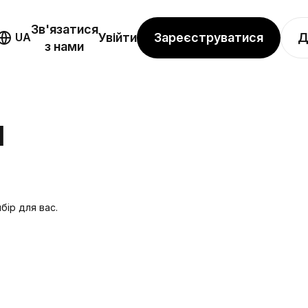
Зв'язатися
Зареєструватися
Д
UA
Увійти
з нами
Я
бір для вас.