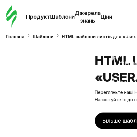
Замо
шабл
Джерела
Продукт
Шаблони
Ціни
знань
Шабл
Головна
Шаблони
HTML шаблони листів для «User
Дж
HTML 
зна
«USER
Ціни
Перегляньте наші H
Налаштуйте їх до н
Більше шабл