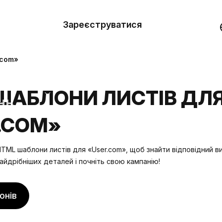
вити
он
Зареєструватися
Демо
они
.com»
ерела
ШАБЛОНИ ЛИСТІВ ДЛ
нь
.COM»
TML шаблони листів для «User.com», щоб знайти відповідний ви
айдрібніших деталей і почніть свою кампанію!
онів