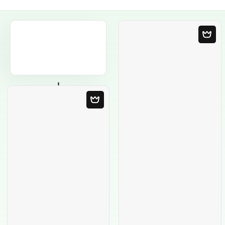
Порожній
шаблон