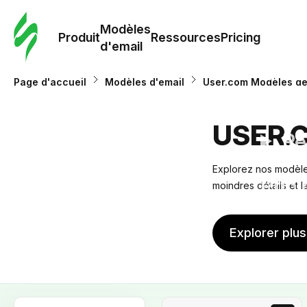
Modè
com
Modèles
Produit
Ressources
Pricing
d'email
Modè
Page d'accueil
Modèles d'email
User.com Modèles de
d'em
USER.
Re
Explorez nos modèles
Prici
moindres détails et 
Explorer plu