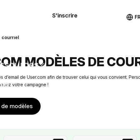
le de
mande
S'inscrire
Démo
F
les
 courriel
ail
COM MODÈLES DE COUR
ssources
 d’email de User.com afin de trouver celui qui vous convient. Perso
ng
lancez votre campagne !
s de modèles