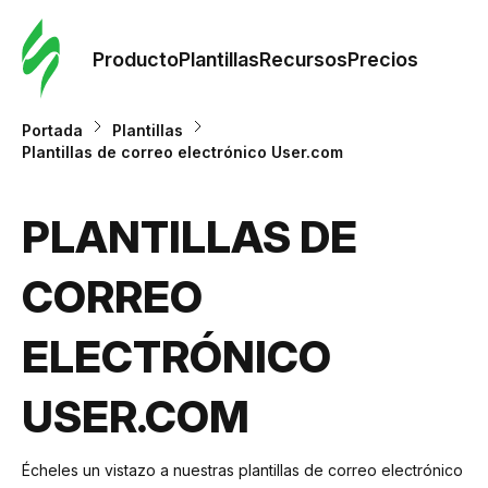
Orde
plant
Producto
Plantillas
Recursos
Precios
Plant
Portada
Plantillas
Plantillas de correo electrónico User.com
Re
PLANTILLAS DE
Prec
CORREO
ELECTRÓNICO
USER.COM
Écheles un vistazo a nuestras plantillas de correo electrónico