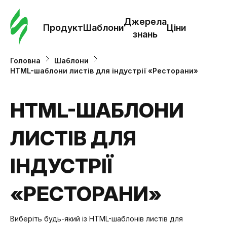
Замо
шабл
Джерела
Продукт
Шаблони
Ціни
знань
Шабл
Головна
Шаблони
HTML-шаблони листів для індустрії «Ресторани»
Дж
зна
HTML-ШАБЛОНИ
ЛИСТІВ ДЛЯ
Ціни
ІНДУСТРІЇ
«РЕСТОРАНИ»
Виберіть будь-який із HTML-шаблонів листів для