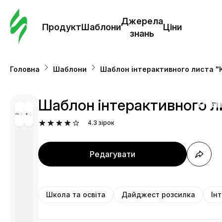
Замо
шабл
Джерела
Продукт
Шаблони
Ціни
знань
Шабл
Головна
Шаблони
Шаблон інтерактивного листа "К
Дж
зна
Шаблон інтерактивного ли
4.3
зірок
Ціни
Редагувати
Школа та освіта
Дайджест розсилка
Ін