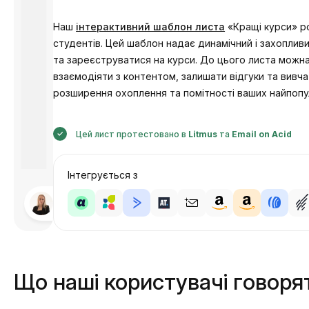
Наш
інтерактивний шаблон листа
«Кращі курси» ро
студентів. Цей шаблон надає динамічний і захопливи
та зареєструватися на курси. До цього листа можн
взаємодіяти з контентом, залишати відгуки та вив
розширення охоплення та помітності ваших найпопул
Цей лист протестовано в
Litmus
та
Email on Acid
Інтегрується з
Розроблено
Анастасія
Що наші користувачі говоря