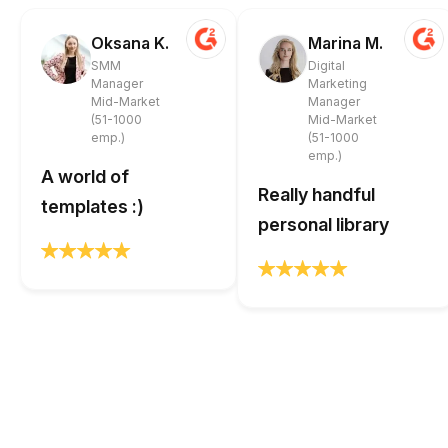
Oksana K.
Marina M.
SMM
Digital
Manager
Marketing
Mid-Market
Manager
(51-1000
Mid-Market
emp.)
(51-1000
emp.)
A world of
Really handful
templates :)
personal library