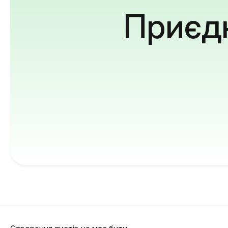
Приєдн