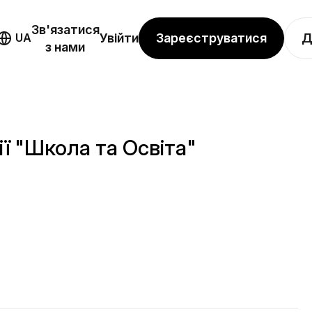
Зв'язатися
Зареєструватися
Д
UA
Увійти
з нами
ї "Школа та Освіта"