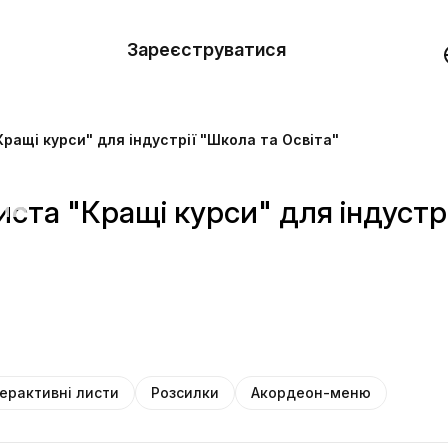
вити
он
Зареєструватися
Демо
они
ращі курси" для індустрії "Школа та Освіта"
ерела
нь
ста "Кращі курси" для індустрі
терактивні листи
Розсилки
Акордеон-меню