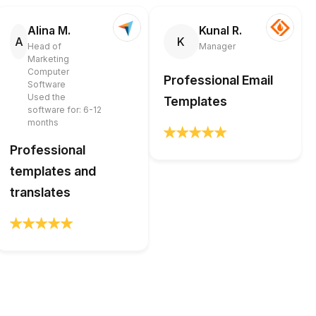
Alina M.
Kunal R.
A
K
Head of
Manager
Marketing
Computer
Professional Email
Software
Used the
Templates
software for: 6-12
months
Professional
templates and
translates