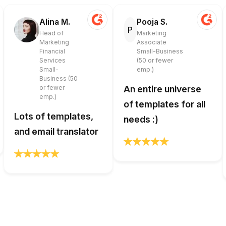
Alina M.
Pooja S.
P
Head of
Marketing
Marketing
Associate
Financial
Small-Business
Services
(50 or fewer
Small-
emp.)
Business (50
or fewer
An entire universe
emp.)
of templates for all
Lots of templates,
needs :)
and email translator