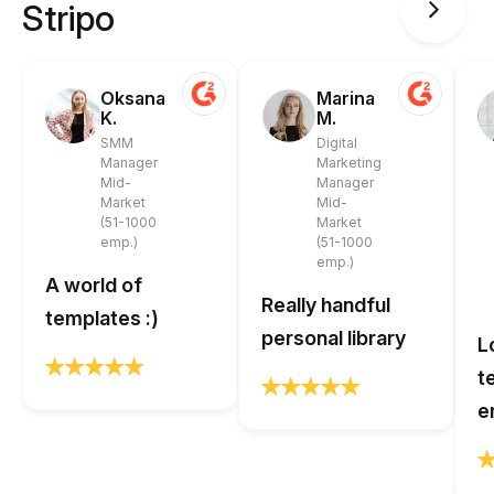
Stripo
Oksana
Marina
K.
M.
SMM
Digital
Manager
Marketing
Mid-
Manager
Market
Mid-
(51-1000
Market
emp.)
(51-1000
emp.)
A world of
Really handful
templates :)
personal library
L
t
e