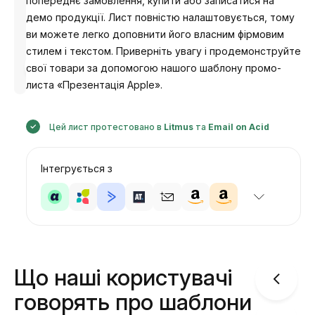
попереднє замовлення, купити або записатися на
демо продукції. Лист повністю налаштовується, тому
ви можете легко доповнити його власним фірмовим
стилем і текстом. Приверніть увагу і продемонструйте
Розроблено
свої товари за допомогою нашого шаблону промо-
Анастасія
листа «Презентація Apple».
Цей лист протестовано в
Litmus
та
Email on Acid
Інтегрується з
Що наші користувачі
говорять про шаблони