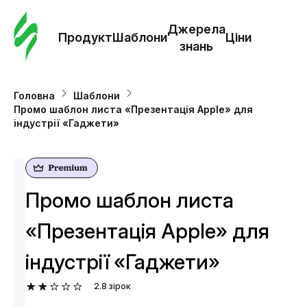
Замо
шабл
Джерела
Продукт
Шаблони
Ціни
знань
Шабл
Головна
Шаблони
Промо шаблон листа «Презентація Apple» для
Дж
індустрії «Гаджети»
зна
Ціни
Промо шаблон листа
«Презентація Apple» для
індустрії «Гаджети»
2.8
зірок