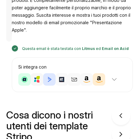
prodotti. È completamente personalizzabile, in modo da
poter aggiungere facilmente il proprio marchio e il proprio
messaggio. Suscita interesse e mostra i tuoi prodotti con il
nostro modello di email promozionale "Presentazione
Progettato
da
Apple".
Anastasiia
Questa email è stata testata con
Litmus
ed
Email on Acid
Si integra con
Cosa dicono i nostri
utenti dei template
Stripo