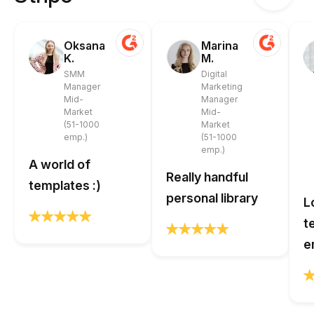
Oksana
Marina
K.
M.
SMM
Digital
Manager
Marketing
Mid-
Manager
Market
Mid-
(51-1000
Market
emp.)
(51-1000
emp.)
A world of
Really handful
templates :)
personal library
L
t
e