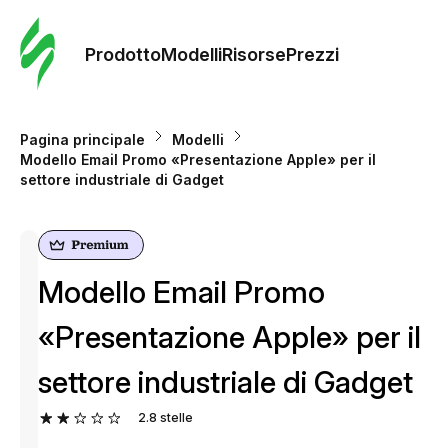
Ordine 
modelli
Prodotto
Modelli
Risorse
Prezzi
Modelli
Pagina principale
Modelli
Modello Email Promo «Presentazione Apple» per il
Riso
settore industriale di Gadget
Prezzi
Modello Email Promo
«Presentazione Apple» per il
settore industriale di Gadget
2.8
stelle