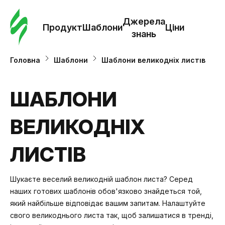
Замо
шабл
Джерела
Продукт
Шаблони
Ціни
знань
Шабл
Головна
Шаблони
Шаблони великодніх листів
Дж
ШАБЛОНИ
зна
ВЕЛИКОДНІХ
Ціни
ЛИСТІВ
Шукаєте веселий великодній шаблон листа? Серед
наших готових шаблонів обов'язково знайдеться той,
який найбільше відповідає вашим запитам. Налаштуйте
свого великоднього листа так, щоб залишатися в тренді,