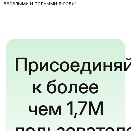
веселыми и полными любви!
Присоединяй
к более
чем 1,7M
пользовател