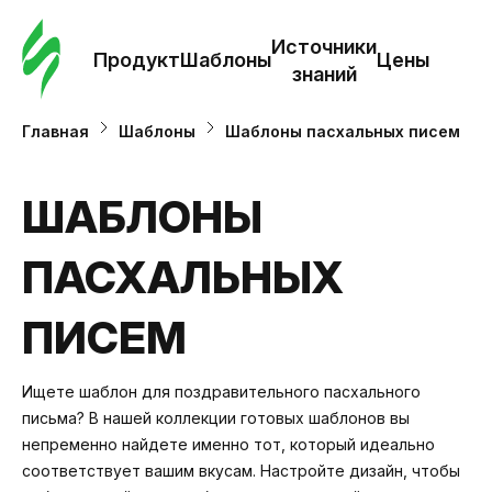
Зак
шаб
Источники
Продукт
Шаблоны
Цены
знаний
Ша
Главная
Шаблоны
Шаблоны пасхальных писем
И
ШАБЛОНЫ
з
ПАСХАЛЬНЫХ
Це
ПИСЕМ
Ищете шаблон для поздравительного пасхального
письма? В нашей коллекции готовых шаблонов вы
непременно найдете именно тот, который идеально
соответствует вашим вкусам. Настройте дизайн, чтобы