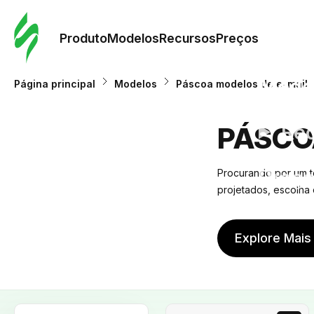
Pedid
Mode
Produto
Modelos
Recursos
Preços
Mode
Página principal
Modelos
Páscoa modelos de e-mail
Re
PÁSCO
Preç
Procurando por um t
projetados, escolha 
Explore Mais