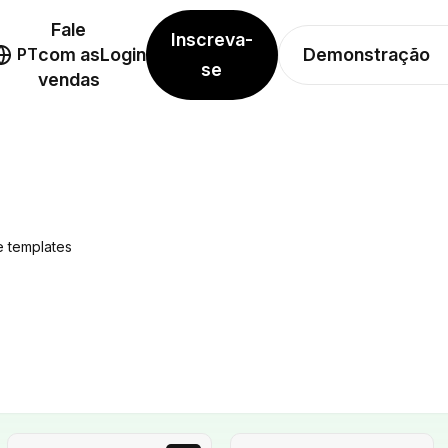
Fale
Inscreva-
Demonstração
PT
com as
Login
se
vendas
 templates