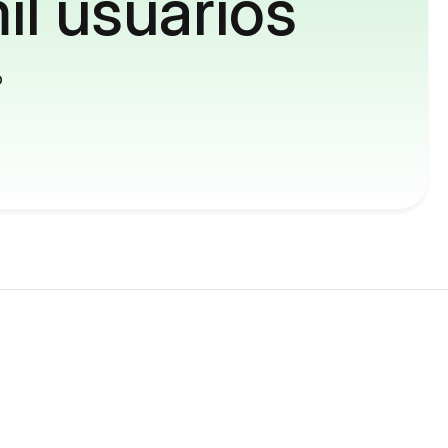
il usuários
o