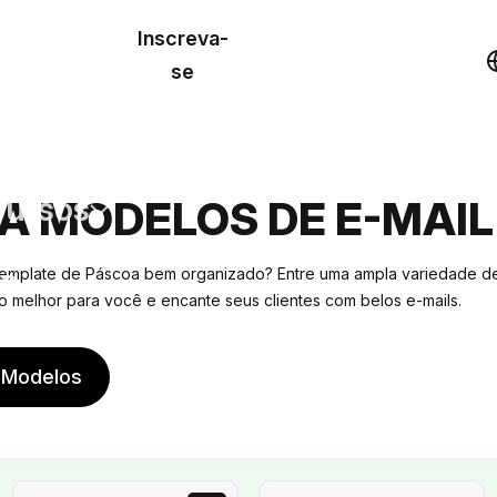
o de
Inscreva-
lo
Demonstração
se
los
cursos
A MODELOS DE E-MAIL
os
emplate de Páscoa bem organizado? Entre uma ampla variedade de
o melhor para você e encante seus clientes com belos e-mails.
 Modelos