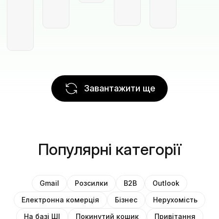
Завантажити ще
Популярні категорії
Gmail
Розсилки
B2B
Outlook
Електронна комерція
Бізнес
Нерухомість
На базі ШІ
Покинутий кошик
Привітання