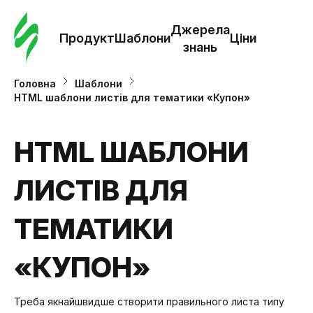
Замо
шабл
Джерела
Продукт
Шаблони
Ціни
знань
Шабл
Головна
Шаблони
HTML шаблони листів для тематики «Купон»
Дж
зна
HTML ШАБЛОНИ
ЛИСТІВ ДЛЯ
Ціни
ТЕМАТИКИ
«КУПОН»
Треба якнайшвидше створити правильного листа типу