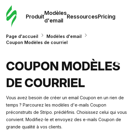
Modè
com
Modèles
Produit
Ressources
Pricing
d'email
Modè
Page d'accueil
Modèles d'email
d'em
Coupon Modèles de courriel
Re
COUPON MODÈLES
DE COURRIEL
Prici
Vous avez besoin de créer un email Coupon en un rien de
temps ? Parcourez les modèles d'e-mails Coupon
préconstruits de Stripo. prédéfinis. Choisissez celui qui vous
convient. Modifiez-le et envoyez des e-mails Coupon de
grande qualité à vos clients.