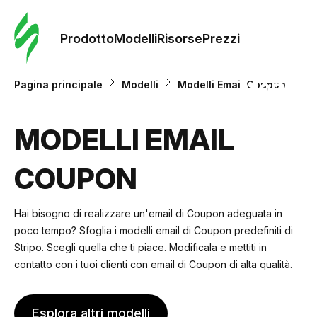
Ordine 
modelli
Prodotto
Modelli
Risorse
Prezzi
Modelli
Pagina principale
Modelli
Modelli Email Coupon
Riso
MODELLI EMAIL
COUPON
Prezzi
Hai bisogno di realizzare un'email di Coupon adeguata in
poco tempo? Sfoglia i modelli email di Coupon predefiniti di
Stripo. Scegli quella che ti piace. Modificala e mettiti in
contatto con i tuoi clienti con email di Coupon di alta qualità.
Esplora altri modelli