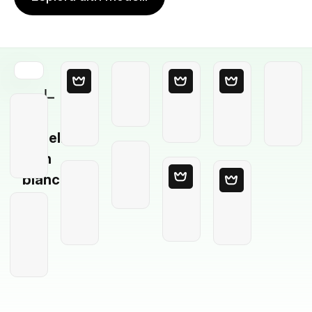
Modello
in
bianco