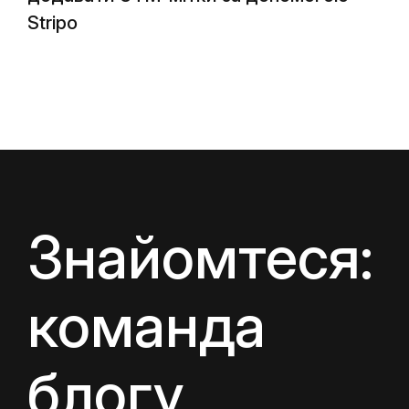
Stripo
Знайомтеся:
команда
блогу