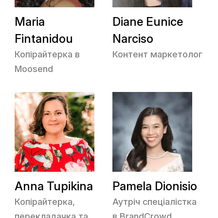
Maria
Diane Eunice
Fintanidou
Narciso
Копірайтерка в
Контент маркетолог
Moosend
Anna Tupikina
Pamela Dionisio
Копірайтерка,
Аутріч спеціалістка
перекладачка та
в BrandCrowd