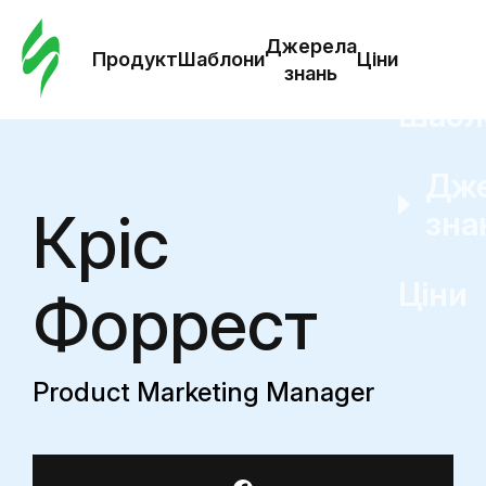
Замо
шабл
Джерела
Продукт
Шаблони
Ціни
знань
Шабл
Дж
Кріс
зна
Ціни
Форрест
Product Marketing Manager