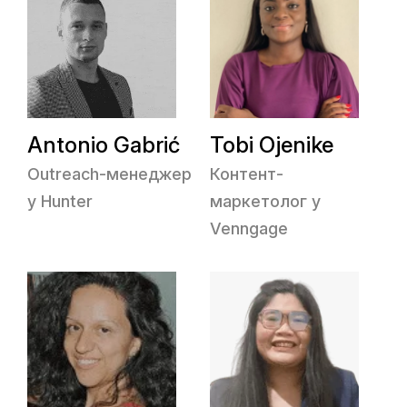
Antonio Gabrić
Tobi Ojenike
Outreach-менеджер
Контент-
у Hunter
маркетолог у
Venngage