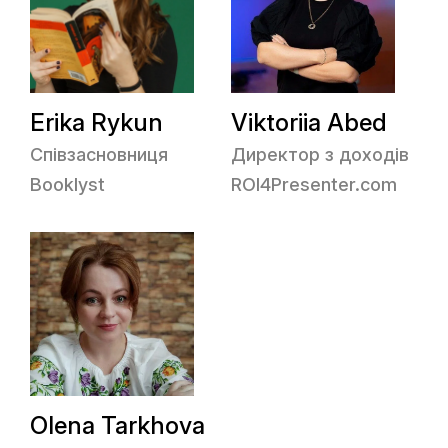
Erika Rykun
Viktoriia Abed
Співзасновниця
Директор з доходів
Booklyst
ROI4Presenter.com
Olena Tarkhova