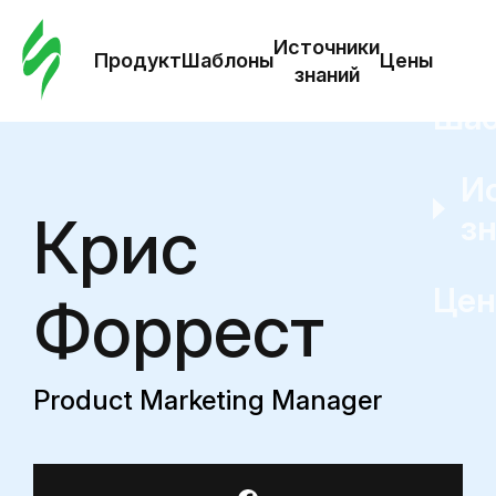
Зак
шаб
Источники
Продукт
Шаблоны
Цены
знаний
Ша
И
Крис
з
Це
Форрест
Product Marketing Manager