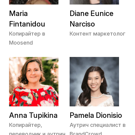
Maria
Diane Eunice
Fintanidou
Narciso
Копирайтер в
Контент маркетолог
Moosend
Anna Tupikina
Pamela Dionisio
Копирайтер,
Аутрич специалист в
переводчик и аутрич
BrandCrowd