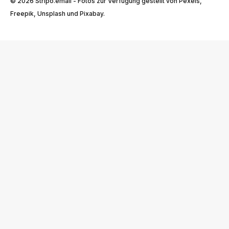
© 2026 Stripо.email - Fotos zur Verfügung gestellt von Pexels,
Freepik, Unsplash und Pixabay.