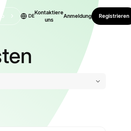
Kontaktiere
mo
Registrieren
DE
Anmeldung
uns
sten