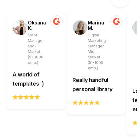
Oksana
Marina
K.
M.
SMM
Digital
Manager
Marketing
Mid-
Manager
Market
Mid-
(51-1000
Market
emp.)
(51-1000
emp.)
A world of
Really handful
templates :)
personal library
L
t
e