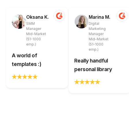
Oksana K.
Marina M.
SMM
Digital
Manager
Marketing
Mid-Market
Manager
(51-1000
Mid-Market
emp.)
(51-1000
emp.)
A world of
Really handful
templates :)
personal library