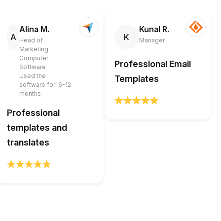
Alina M.
Kunal R.
A
K
Head of
Manager
Marketing
Computer
Professional Email
Software
Used the
Templates
software for: 6-12
months
Professional
templates and
translates