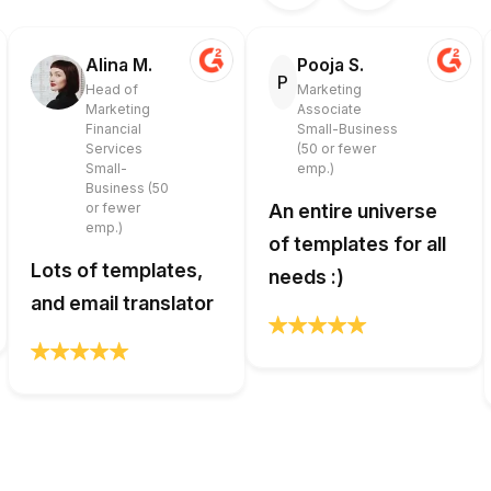
Alina M.
Pooja S.
P
Head of
Marketing
Marketing
Associate
Financial
Small-Business
Services
(50 or fewer
Small-
emp.)
Business (50
or fewer
An entire universe
emp.)
of templates for all
Lots of templates,
needs :)
and email translator