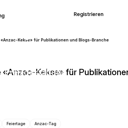
Musterauftrag
Registrieren
De
ng
E-Mail-
Vorlagen
 «Anzac-Kekse» für Publikationen und Blogs-Branche
Ressourcen
 «Anzac-Kekse» für Publikatione
Preisgestaltung
Feiertage
Anzac-Tag