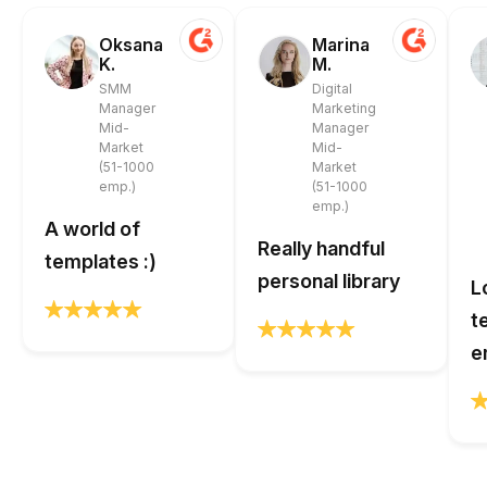
Oksana
Marina
K.
M.
SMM
Digital
Manager
Marketing
Mid-
Manager
Market
Mid-
(51-1000
Market
emp.)
(51-1000
emp.)
A world of
Really handful
templates :)
personal library
L
t
e