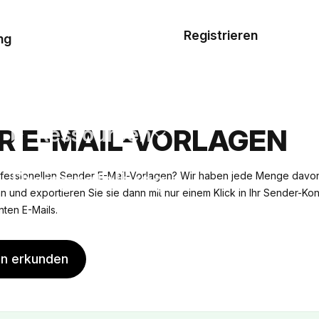
Musterauftrag
Registrieren
De
ng
E-Mail-
Vorlagen
Ressourcen
R E-MAIL-VORLAGEN
Preisgestaltung
fessionellen Sender E-Mail-Vorlagen? Wir haben jede Menge davon
n und exportieren Sie sie dann mit nur einem Klick in Ihr Sender-Kon
ten E-Mails.
en erkunden