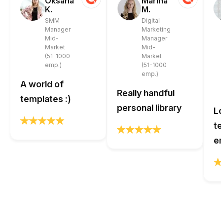
Oksana
Marina
K.
M.
SMM
Digital
Manager
Marketing
Mid-
Manager
Market
Mid-
(51-1000
Market
emp.)
(51-1000
emp.)
A world of
Really handful
templates :)
personal library
L
t
e