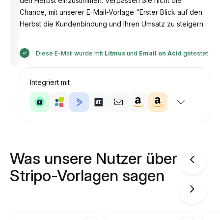
den Herbst einzustimmen. Verpassen Sie nicht die
Chance, mit unserer E-Mail-Vorlage "Erster Blick auf den
Herbst die Kundenbindung und Ihren Umsatz zu steigern.
Entworfen
von
Anastasiia
Diese E-Mail wurde mit
Litmus
und
Email on Acid
getestet
Integriert mit
Was unsere Nutzer über
Stripo-Vorlagen sagen