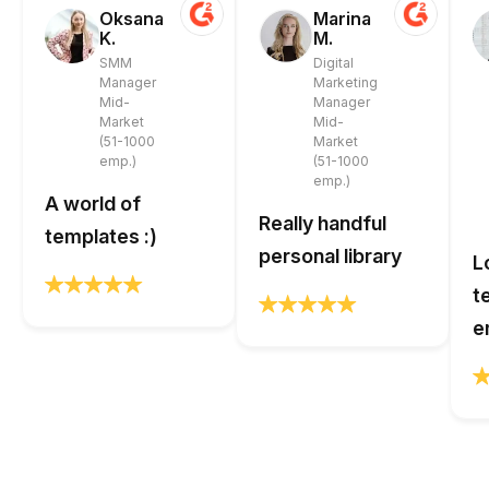
Oksana
Marina
K.
M.
SMM
Digital
Manager
Marketing
Mid-
Manager
Market
Mid-
(51-1000
Market
emp.)
(51-1000
emp.)
A world of
Really handful
templates :)
personal library
L
t
e