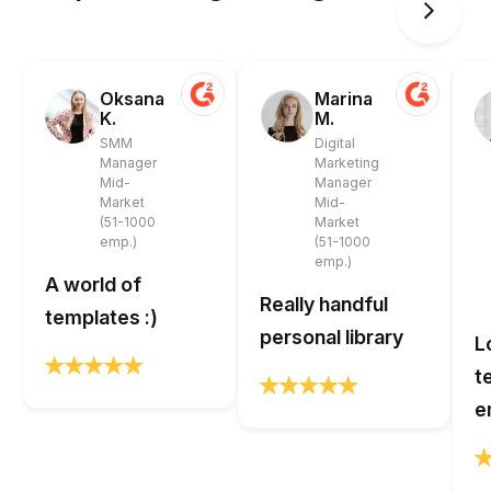
Oksana
Marina
K.
M.
SMM
Digital
Manager
Marketing
Mid-
Manager
Market
Mid-
(51-1000
Market
emp.)
(51-1000
emp.)
A world of
Really handful
templates :)
personal library
L
t
e