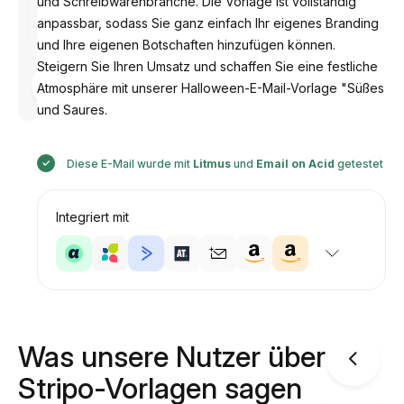
und Schreibwarenbranche. Die Vorlage ist vollständig
anpassbar, sodass Sie ganz einfach Ihr eigenes Branding
und Ihre eigenen Botschaften hinzufügen können.
Steigern Sie Ihren Umsatz und schaffen Sie eine festliche
Entworfen
von
Atmosphäre mit unserer Halloween-E-Mail-Vorlage "Süßes
Anastasiia
und Saures.
Diese E-Mail wurde mit
Litmus
und
Email on Acid
getestet
Integriert mit
Was unsere Nutzer über
Stripo-Vorlagen sagen